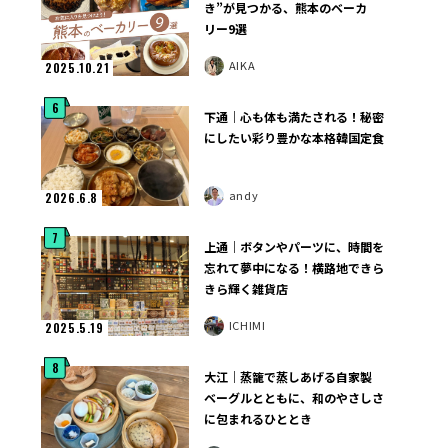
き”が見つかる、熊本のベーカ
リー9選
AIKA
2025.10.21
6
下通｜心も体も満たされる！秘密
にしたい彩り豊かな本格韓国定食
andy
2026.6.8
7
上通｜ボタンやパーツに、時間を
忘れて夢中になる！横路地できら
きら輝く雑貨店
ICHIMI
2025.5.19
8
大江｜蒸籠で蒸しあげる自家製
ベーグルとともに、和のやさしさ
に包まれるひととき