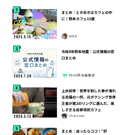
2
まとめ｜ときめきはカフェの中
に！熊本カフェ13選
AIKA
2025.5.15
3
令和8年熊本地震｜公式情報の窓
口まとめ
PEAK熊本編集部
2026.7.30
4
上水前寺｜世界を制した拳が淹れ
る至福の一杯。元ボクシング世界
王者が第2のリングに選んだ、美
しすぎる自家焙煎カフェ
charcoal
2026.5.13
5
まとめ｜迷ったらココ！“好