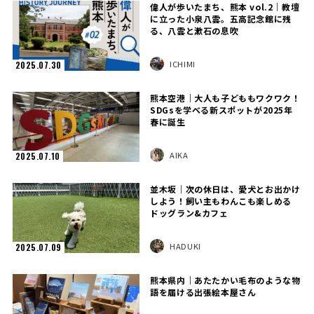
偉人が歩いたまち、熊本 vol.2｜教壇
に立った小泉八雲。五高記念館に残
る、八雲と漱石の息吹
ICHIMI
2025.07.30
熊本空港｜大人も子どももワクワク！
SDGsを学べる新スポットが2025年
春に誕生
AIKA
2025.07.10
並木坂｜次の休日は、愛犬とお出かけ
しよう！飼い主もわんこも楽しめる
ドッグラン&カフェ
HADUKI
2025.07.09
熊本県内｜あたたかい毛布のような物
語を届ける出張絵本屋さん