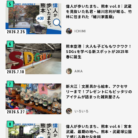
5
偉人が歩いたまち、熊本 vol.8｜武蔵
を見抜いた名君・細川忠利が眠る、竹
林に包まれた「細川家霊廟」
ICHIMI
2026.2.25
6
熊本空港｜大人も子どももワクワク！
SDGsを学べる新スポットが2025年
春に誕生
AIKA
2025.7.10
7
新大江｜文房具から絵本、アクセサ
リーまで！プレゼントにもピッタリの
アイテムが詰まった雑貨屋さん
いろいろ
2026.5.27
8
偉人が歩いたまち、熊本 vol.6｜宮本
武蔵、最期の地へ。熊本・武蔵塚公園
で感じる静かな余韻