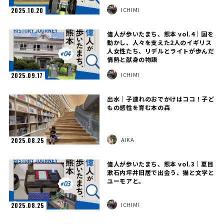
ICHIMI
2025.10.20
偉人が歩いたまち、熊本 vol.4｜国を
動かし、人々を支えた2人のイギリス
人女性たち、リデルとライトが歩んだ
情熱と献身の物語
ICHIMI
2025.09.17
出水｜子連れのおでかけはココ！子ど
もの感性を育む本の森
AIKA
2025.08.25
偉人が歩いたまち、熊本 vol.3｜夏目
漱石内坪井旧居で出会う、猫と文学と
ユーモアと。
ICHIMI
2025.08.25