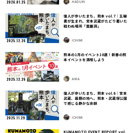
HADUKI
2026.01.25
偉人が歩いたまち、熊本 vol.7｜五輪
書が生まれ、宮本武蔵がたどり着いた
戦わぬ場所「霊巌洞」
ICHIMI
2025.12.26
熊本の1月のイベント10選！新春の熊
本イベントを満喫しよう
AIKA
2025.12.26
偉人が歩いたまち、熊本 vol.6｜宮本
武蔵、最期の地へ。熊本・武蔵塚公園
で感じる静かな余韻
ICHIMI
2025.11.29
KUMAMOTO EVENT REPORT vol.