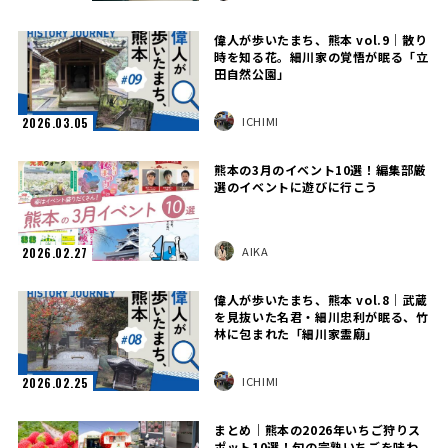
偉人が歩いたまち、熊本 vol.9｜散り
時を知る花。細川家の覚悟が眠る「立
田自然公園」
ICHIMI
2026.03.05
熊本の3月のイベント10選！編集部厳
選のイベントに遊びに行こう
AIKA
2026.02.27
偉人が歩いたまち、熊本 vol.8｜武蔵
を見抜いた名君・細川忠利が眠る、竹
林に包まれた「細川家霊廟」
ICHIMI
2026.02.25
まとめ｜熊本の2026年いちご狩りス
ポット10選！旬の完熟いちごを味わ