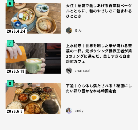
6
大江｜蒸籠で蒸しあげる自家製ベーグ
ルとともに、和のやさしさに包まれる
ひととき
るん
2026.4.24
7
上水前寺｜世界を制した拳が淹れる至
福の一杯。元ボクシング世界王者が第
2のリングに選んだ、美しすぎる自家
焙煎カフェ
charcoal
2026.5.13
8
下通｜心も体も満たされる！秘密にし
たい彩り豊かな本格韓国定食
andy
2026.6.8