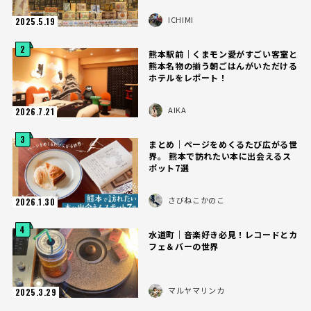
ICHIMI
2025.5.19
2
熊本駅前｜くまモン愛がすごい客室と
熊本名物の揃う朝ごはんがいただける
ホテルをレポート！
AIKA
2026.7.21
3
まとめ｜ページをめくるたび広がる世
界。 熊本で訪れたい本に出会えるス
ポット7選
さびねこかのこ
2026.1.30
4
水道町｜音楽好き必見！レコードとカ
フェ＆バーの世界
マルヤマリンカ
2025.3.29