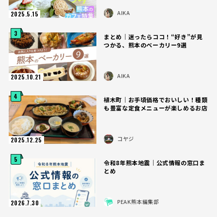
AIKA
2025.5.15
3
まとめ｜迷ったらココ！“好き”が見
つかる、熊本のベーカリー9選
AIKA
2025.10.21
4
植木町｜お手頃価格でおいしい！種類
も豊富な定食メニューが楽しめるお店
コヤジ
2025.12.25
5
令和8年熊本地震｜公式情報の窓口ま
とめ
PEAK熊本編集部
2026.7.30