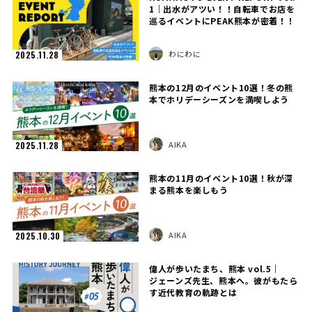
1｜出水がアツい！！自転車でお店を
巡るイベントにPEAK熊本が密着！！
わにわに
2025.11.28
熊本の12月のイベント10選！冬の熊
本でホリデーシーズンを満喫しよう
AIKA
2025.11.28
熊本の11月のイベント10選！秋が深
まる熊本を楽しもう
AIKA
2025.10.30
偉人が歩いたまち、熊本 vol.5｜
ジェーンズ先生、熊本へ。彼がもたら
す近代教育の軌跡とは