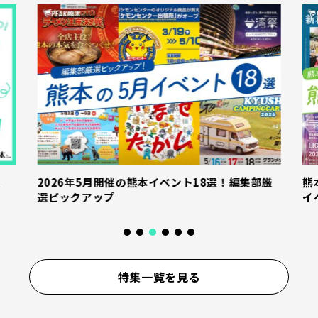
産
2026年5月開催の熊本イベント18選！編集部厳
熊
選ピックアップ
イ
特集一覧を見る