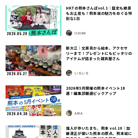
HKTの熊本さんぽvol.1｜歴史も絶景
もお土産も！熊本城の魅力をめぐる特
別な1日
ICHIMI
2026.05.29
新大江｜文房具から絵本、アクセサ
リーまで！プレゼントにもピッタリの
アイテムが詰まった雑貨屋さん
いろいろ
2026.05.27
2026年5月開催の熊本イベント18
選！編集部厳選ピックアップ
AIKA
2026.04.30
偉人が歩いたまち、熊本 vol.10｜加
藤清正が築いた熊本の原点。熊本城に