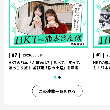
#2
#1
2026.06.30
2
HKTの熊本さんぽvol.2｜食べて、笑って、
HKTの熊
ほっこり旅♪ 城彩苑「桜の小路」を満喫
も！熊本
この連載一覧を見る