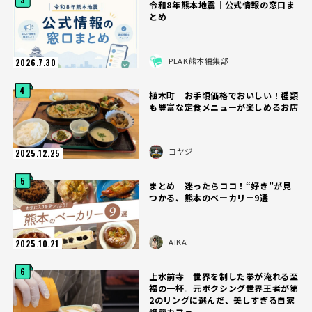
令和8年熊本地震｜公式情報の窓口ま
とめ
PEAK熊本編集部
2026.7.30
4
植木町｜お手頃価格でおいしい！種類
も豊富な定食メニューが楽しめるお店
コヤジ
2025.12.25
5
まとめ｜迷ったらココ！“好き”が見
つかる、熊本のベーカリー9選
AIKA
2025.10.21
6
上水前寺｜世界を制した拳が淹れる至
福の一杯。元ボクシング世界王者が第
2のリングに選んだ、美しすぎる自家
焙煎カフェ