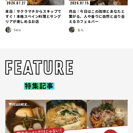
2026.07.27
2026.07.15
本荘｜サクラマチからスキップで
月出｜今日はこの珈琲とあなたと
すぐ！本格スペイン料理とサング
繋がる。人や香りに自然と巡り会
リアが楽しめるお店
えるカフェ＆バー
Seia
るん