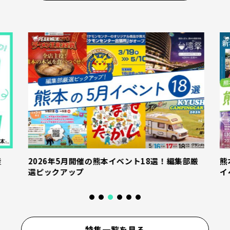
産
2026年5月開催の熊本イベント18選！編集部厳
熊
選ピックアップ
イ
特集一覧を見る