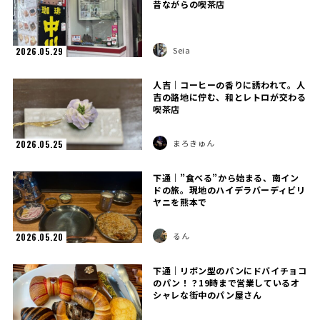
昔ながらの喫茶店
Seia
2026.05.29
人吉｜コーヒーの香りに誘われて。人
吉の路地に佇む、和とレトロが交わる
喫茶店
まろきゅん
2026.05.25
下通｜”食べる”から始まる、南イン
ドの旅。現地のハイデラバーディビリ
ヤニを熊本で
るん
2026.05.20
下通｜リボン型のパンにドバイチョコ
のパン！？19時まで営業しているオ
シャレな街中のパン屋さん