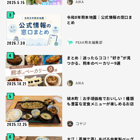
AIKA
2025.5.15
3
令和8年熊本地震｜公式情報の窓口ま
とめ
PEAK熊本編集部
2026.7.30
4
まとめ｜迷ったらココ！“好き”が見
つかる、熊本のベーカリー9選
AIKA
2025.10.21
5
植木町｜お手頃価格でおいしい！種類
も豊富な定食メニューが楽しめるお店
コヤジ
2025.12.25
6
大江｜蒸籠で蒸しあげる自家製ベーグ