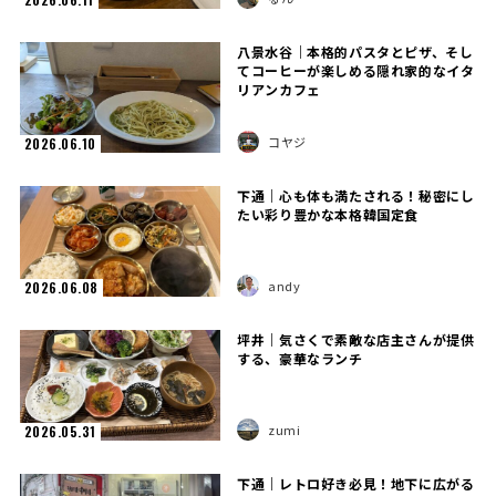
八景水谷｜本格的パスタとピザ、そし
てコーヒーが楽しめる隠れ家的なイタ
リアンカフェ
コヤジ
2026.06.10
下通｜心も体も満たされる！秘密にし
たい彩り豊かな本格韓国定食
andy
2026.06.08
坪井｜気さくで素敵な店主さんが提供
する、豪華なランチ
zumi
2026.05.31
下通｜レトロ好き必見！地下に広がる