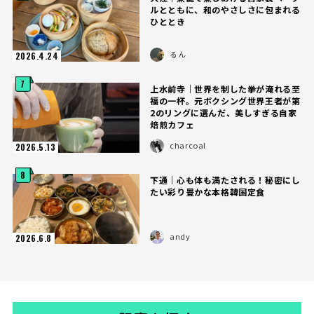
ルとともに、和のやさしさに包まれる
ひととき
るん
2026.4.24
7
上水前寺｜世界を制した拳が淹れる至
福の一杯。元ボクシング世界王者が第
2のリングに選んだ、美しすぎる自家
焙煎カフェ
charcoal
2026.5.13
8
下通｜心も体も満たされる！秘密にし
たい彩り豊かな本格韓国定食
andy
2026.6.8