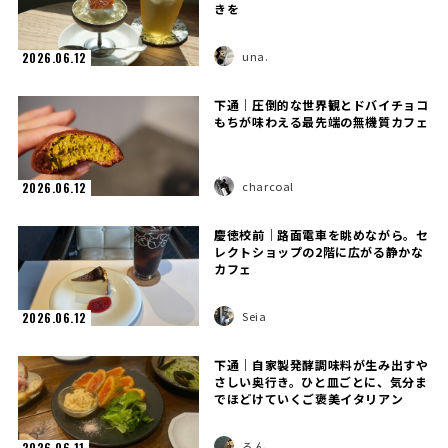
きを
una.
2026.06.12
下通｜圧倒的な世界観とドバイチョコ
もちが味わえる最先端の無機質カフェ
charcoal
2026.06.12
慶徳校前｜路面電車を眺めながら。セ
レクトショップの2階に広がる静かな
カフェ
Seia
2026.06.12
下通｜自家製発酵調味料が生み出すや
さしい奥行き。ひと皿ごとに、気分ま
でほどけていくご褒美イタリアン
るん
2026.06.11