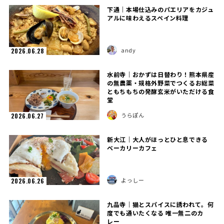
下通｜本場仕込みのパエリアをカジュ
アルに味わえるスペイン料理
andy
2026.06.28
水前寺｜おかずは日替わり！熊本県産
の無農薬・規格外野菜でつくるお総菜
ともちもちの発酵玄米がいただける食
堂
うらぽん
2026.06.27
新大江｜大人がほっとひと息できる
ベーカリーカフェ
よっしー
2026.06.26
九品寺｜猫とスパイスに誘われて。何
度でも通いたくなる 唯一無二のカ
レー