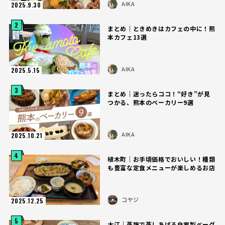
AIKA
2025.9.30
2
まとめ｜ときめきはカフェの中に！熊
本カフェ13選
AIKA
2025.5.15
3
まとめ｜迷ったらココ！“好き”が見
つかる、熊本のベーカリー9選
AIKA
2025.10.21
4
植木町｜お手頃価格でおいしい！種類
も豊富な定食メニューが楽しめるお店
コヤジ
2025.12.25
5
大江｜蒸籠で蒸しあげる自家製ベーグ