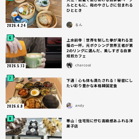
ルとともに、和のやさしさに包まれる
ひととき
るん
2026.4.24
6
上水前寺｜世界を制した拳が淹れる至
福の一杯。元ボクシング世界王者が第
2のリングに選んだ、美しすぎる自家
焙煎カフェ
charcoal
2026.5.13
7
下通｜心も体も満たされる！秘密にし
たい彩り豊かな本格韓国定食
andy
2026.6.8
8
帯山｜住宅街に佇む高級感あふれる洋
菓子店