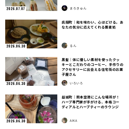
まろきゅん
2026.07.07
呉服町｜和を味わい、心ほどける。あ
なたの気分に応えてくれる蕎麦処
るん
2026.06.30
黒髪｜体に優しい素材を使ったクッ
キーとこだわりのコーヒー、手作りの
アクセサリーに出会える住宅街のお菓
子屋さん
いろいろ
2026.06.30
益城町｜熊本空港にこんな場所が！
ハーブ専門家が手がける、本格コー
ディアルとハーブティーのラウンジ
AIKA
2026.06.30