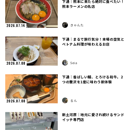
下通｜熊本に来たら絶対に食べたい！
熊本ラーメンの名店
きゃんた
2026.07.14
下通｜まるで旅行気分！本場の空気と
ベトナム料理が味わえるお店
Seia
2026.07.08
下通｜香ばしい鰻、とろける和牛。2
つの贅沢を1度に味わう新体験
るん
2026.07.08
新土河原｜地元に愛され続けるサンド
イッチ専門店