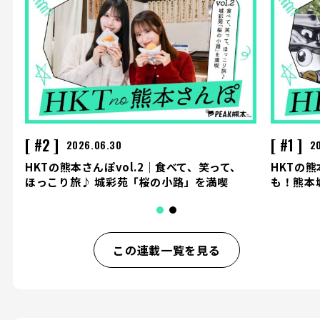
#2
#1
2026.06.30
2
HKTの熊本さんぽvol.2｜食べて、笑って、
HKTの熊
ほっこり旅♪ 城彩苑「桜の小路」を満喫
も！熊本
この連載一覧を見る