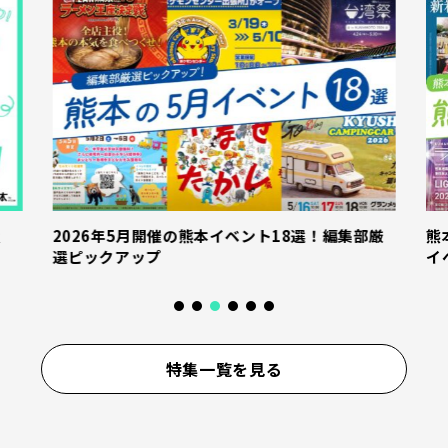
産
2026年5月開催の熊本イベント18選！編集部厳
熊
選ピックアップ
イ
特集一覧を見る