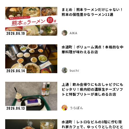
まとめ｜熊本ラーメンだけじゃない！
熊本の個性豊かなラーメン11選
AIKA
2026.06.19
水道町｜ボリューム満点！本格的な中
華料理が味わえるお店
buchi
2026.06.14
上通｜飲み会帰りにもおしゃピクにも
ピッタリ！県内初の濃厚生チーズソフ
トと特製ブリトーが楽しめるお店
うらぽん
2026.06.13
水道町｜レトロなビルの3階に佇む隠
れ家カフェで、ゆっくりとしたひとと