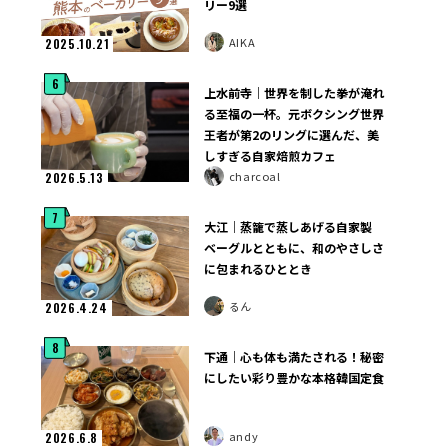
リー9選
AIKA
2025.10.21
6
上水前寺｜世界を制した拳が淹れ
る至福の一杯。元ボクシング世界
王者が第2のリングに選んだ、美
しすぎる自家焙煎カフェ
charcoal
2026.5.13
7
大江｜蒸籠で蒸しあげる自家製
ベーグルとともに、和のやさしさ
に包まれるひととき
るん
2026.4.24
8
下通｜心も体も満たされる！秘密
にしたい彩り豊かな本格韓国定食
andy
2026.6.8