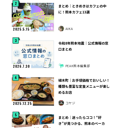
2
まとめ｜ときめきはカフェの中
に！熊本カフェ13選
AIKA
2025.5.15
3
令和8年熊本地震｜公式情報の窓
口まとめ
PEAK熊本編集部
2026.7.30
4
植木町｜お手頃価格でおいしい！
種類も豊富な定食メニューが楽し
めるお店
コヤジ
2025.12.25
5
まとめ｜迷ったらココ！“好
き”が見つかる、熊本のベーカ