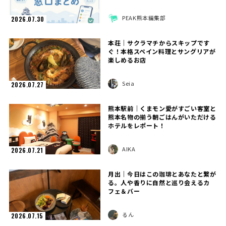
PEAK熊本編集部
2026.07.30
本荘｜サクラマチからスキップです
ぐ！本格スペイン料理とサングリアが
楽しめるお店
Seia
2026.07.27
熊本駅前｜くまモン愛がすごい客室と
熊本名物の揃う朝ごはんがいただける
ホテルをレポート！
AIKA
2026.07.21
月出｜今日はこの珈琲とあなたと繋が
る。人や香りに自然と巡り会えるカ
フェ＆バー
るん
2026.07.15