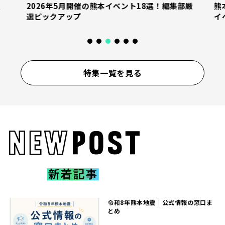
産
2026年5月開催の熊本イベント18選！編集部厳
熊
選ピックアップ
イ
特集一覧を見る
令和8年熊本地震｜公式情報の窓口ま
とめ