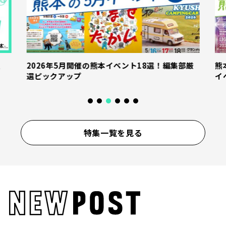
産
2026年5月開催の熊本イベント18選！編集部厳
熊
選ピックアップ
イ
特集一覧を見る