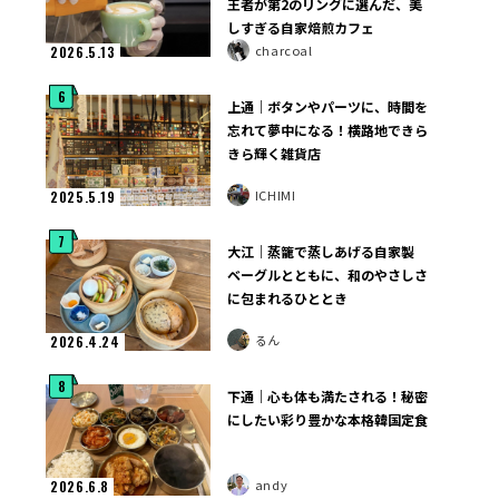
王者が第2のリングに選んだ、美
しすぎる自家焙煎カフェ
charcoal
2026.5.13
6
上通｜ボタンやパーツに、時間を
忘れて夢中になる！横路地できら
きら輝く雑貨店
ICHIMI
2025.5.19
7
大江｜蒸籠で蒸しあげる自家製
ベーグルとともに、和のやさしさ
に包まれるひととき
るん
2026.4.24
8
下通｜心も体も満たされる！秘密
にしたい彩り豊かな本格韓国定食
andy
2026.6.8