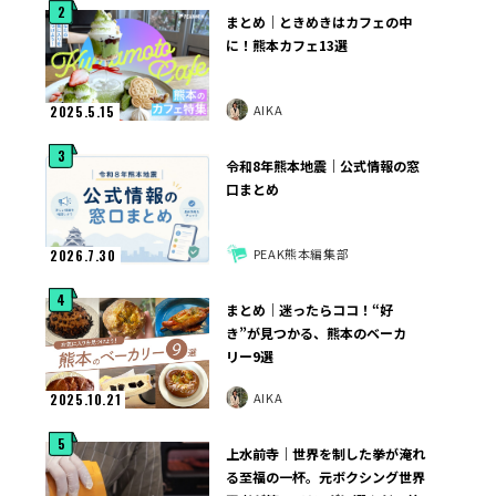
2
まとめ｜ときめきはカフェの中
に！熊本カフェ13選
AIKA
2025.5.15
3
令和8年熊本地震｜公式情報の窓
口まとめ
PEAK熊本編集部
2026.7.30
4
まとめ｜迷ったらココ！“好
き”が見つかる、熊本のベーカ
リー9選
AIKA
2025.10.21
5
上水前寺｜世界を制した拳が淹れ
る至福の一杯。元ボクシング世界