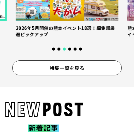
産
2026年5月開催の熊本イベント18選！編集部厳
熊
選ピックアップ
イ
特集一覧を見る