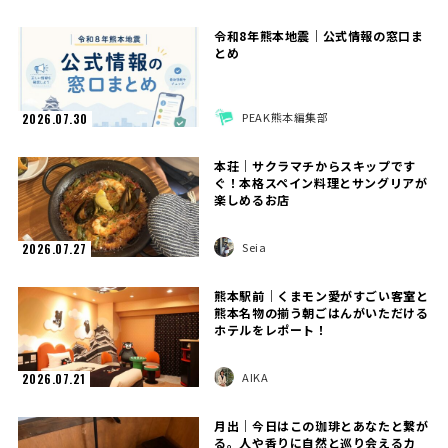
令和8年熊本地震｜公式情報の窓口ま
とめ
PEAK熊本編集部
2026.07.30
本荘｜サクラマチからスキップです
ぐ！本格スペイン料理とサングリアが
楽しめるお店
Seia
2026.07.27
熊本駅前｜くまモン愛がすごい客室と
熊本名物の揃う朝ごはんがいただける
ホテルをレポート！
AIKA
2026.07.21
月出｜今日はこの珈琲とあなたと繋が
る。人や香りに自然と巡り会えるカ