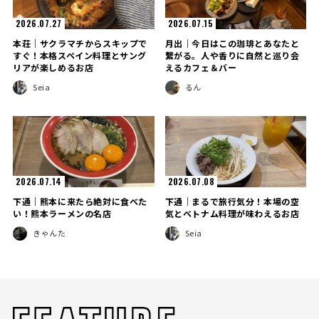
2026.07.27
2026.07.15
本荘｜サクラマチからスキップで
月出｜今日はこの珈琲とあなたと
すぐ！本格スペイン料理とサング
繋がる。人や香りに自然と巡り会
リアが楽しめるお店
えるカフェ＆バー
Seia
るん
2026.07.14
2026.07.08
下通｜熊本に来たら絶対に食べた
下通｜まるで旅行気分！本場の空
い！熊本ラーメンの名店
気とベトナム料理が味わえるお店
きゃんた
Seia