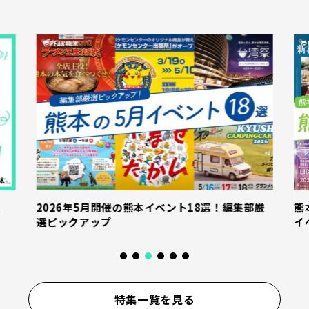
産
2026年5月開催の熊本イベント18選！編集部厳
熊
選ピックアップ
イ
特集一覧を見る