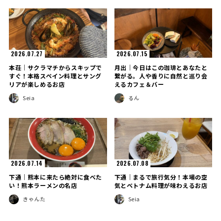
2026.07.27
2026.07.15
本荘｜サクラマチからスキップで
月出｜今日はこの珈琲とあなたと
すぐ！本格スペイン料理とサング
繋がる。人や香りに自然と巡り会
リアが楽しめるお店
えるカフェ＆バー
Seia
るん
2026.07.14
2026.07.08
下通｜熊本に来たら絶対に食べた
下通｜まるで旅行気分！本場の空
い！熊本ラーメンの名店
気とベトナム料理が味わえるお店
きゃんた
Seia