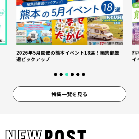
産
2026年5月開催の熊本イベント18選！編集部厳
熊
選ピックアップ
イ
特集一覧を見る