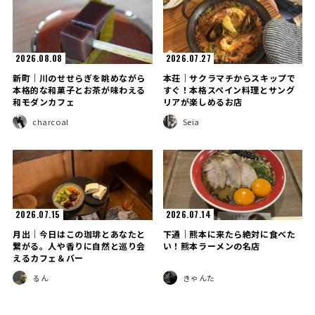
2026.08.08
2026.07.27
新町｜川のせせらぎを眺めながら
本荘｜サクラマチからスキップで
本格的な和菓子とお茶が味わえる
すぐ！本格スペイン料理とサング
和モダンカフェ
リアが楽しめるお店
charcoal
Seia
2026.07.15
2026.07.14
月出｜今日はこの珈琲とあなたと
下通｜熊本に来たら絶対に食べた
繋がる。人や香りに自然と巡り会
い！熊本ラーメンの名店
えるカフェ＆バー
るん
きゃんた