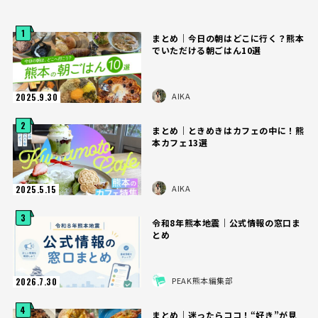
1
まとめ｜今日の朝はどこに行く？熊本
でいただける朝ごはん10選
AIKA
2025.9.30
2
まとめ｜ときめきはカフェの中に！熊
本カフェ13選
AIKA
2025.5.15
3
令和8年熊本地震｜公式情報の窓口ま
とめ
PEAK熊本編集部
2026.7.30
4
まとめ｜迷ったらココ！“好き”が見