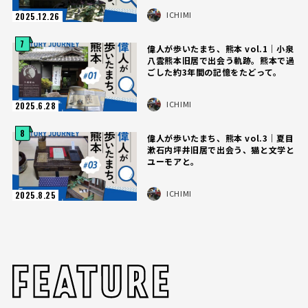
ICHIMI
2025.12.26
7
偉人が歩いたまち、熊本 vol.1｜小泉
八雲熊本旧居で出会う軌跡。熊本で過
ごした約3年間の記憶をたどって。
ICHIMI
2025.6.28
8
偉人が歩いたまち、熊本 vol.3｜夏目
漱石内坪井旧居で出会う、猫と文学と
ユーモアと。
ICHIMI
2025.8.25