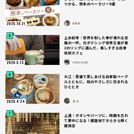
つかる、熊本のベーカリー9選
AIKA
2025.10.21
5
上水前寺｜世界を制した拳が淹れる至
福の一杯。元ボクシング世界王者が第
2のリングに選んだ、美しすぎる自家
焙煎カフェ
charcoal
2026.5.13
6
大江｜蒸籠で蒸しあげる自家製ベーグ
ルとともに、和のやさしさに包まれる
ひととき
るん
2026.4.24
7
上通｜ボタンやパーツに、時間を忘れ
て夢中になる！横路地できらきら輝く
雑貨店