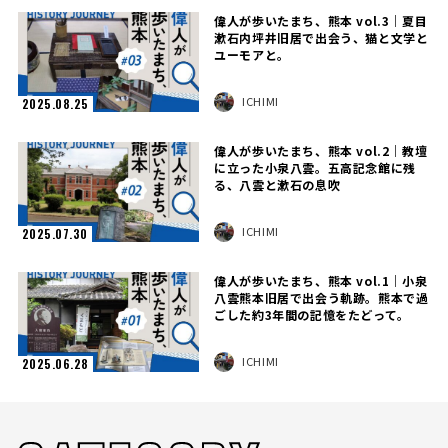
偉人が歩いたまち、熊本 vol.3｜夏目
漱石内坪井旧居で出会う、猫と文学と
ユーモアと。
ICHIMI
2025.08.25
偉人が歩いたまち、熊本 vol.2｜教壇
に立った小泉八雲。五高記念館に残
る、八雲と漱石の息吹
ICHIMI
2025.07.30
偉人が歩いたまち、熊本 vol.1｜小泉
八雲熊本旧居で出会う軌跡。熊本で過
ごした約3年間の記憶をたどって。
ICHIMI
2025.06.28