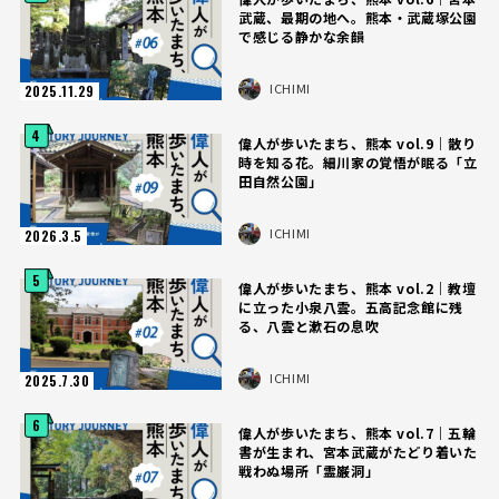
武蔵、最期の地へ。熊本・武蔵塚公園
で感じる静かな余韻
ICHIMI
2025.11.29
4
偉人が歩いたまち、熊本 vol.9｜散り
時を知る花。細川家の覚悟が眠る「立
田自然公園」
ICHIMI
2026.3.5
5
偉人が歩いたまち、熊本 vol.2｜教壇
に立った小泉八雲。五高記念館に残
る、八雲と漱石の息吹
ICHIMI
2025.7.30
6
偉人が歩いたまち、熊本 vol.7｜五輪
書が生まれ、宮本武蔵がたどり着いた
戦わぬ場所「霊巌洞」