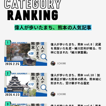
偉人が歩いたまち、熊本の人気記事
1
偉人が歩いたまち、熊本 vol.8｜武蔵
を見抜いた名君・細川忠利が眠る、竹
林に包まれた「細川家霊廟」
ICHIMI
2026.2.25
2
偉人が歩いたまち、熊本 vol.10｜加
藤清正が築いた熊本の原点。熊本城に
刻まれた、受け継がれる歴史
ICHIMI
2026.4.23
3
偉人が歩いたまち、熊本 vol.6｜宮本