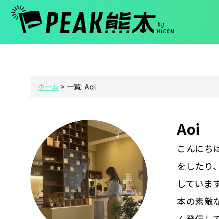
ホーム
>
一覧: Aoi
Aoi
こんにち
をしたり
していま
本の素敵
ん発信し