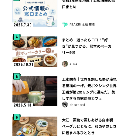
令和8年熊本地震｜公式情報の窓
口まとめ
PEAK熊本編集部
2026.7.30
4
まとめ｜迷ったらココ！“好
き”が見つかる、熊本のベーカ
リー9選
AIKA
2025.10.21
5
上水前寺｜世界を制した拳が淹れ
る至福の一杯。元ボクシング世界
王者が第2のリングに選んだ、美
しすぎる自家焙煎カフェ
charcoal
2026.5.13
6
大江｜蒸籠で蒸しあげる自家製
ベーグルとともに、和のやさしさ
に包まれるひととき