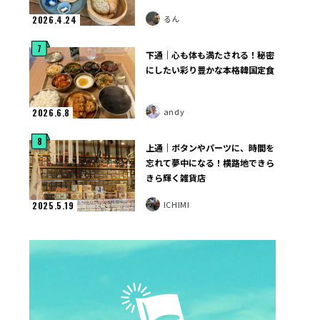
るん
2026.4.24
7
下通｜心も体も満たされる！秘密
にしたい彩り豊かな本格韓国定食
andy
2026.6.8
8
上通｜ボタンやパーツに、時間を
忘れて夢中になる！横路地できら
きら輝く雑貨店
ICHIMI
2025.5.19