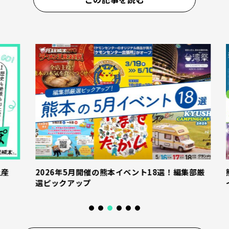
産
2026年5月開催の熊本イベント18選！編集部厳
熊
選ピックアップ
イ