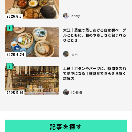
andy
2026.6.8
7
大江｜蒸籠で蒸しあげる自家製ベーグ
ルとともに、和のやさしさに包まれる
ひととき
るん
2026.4.24
8
上通｜ボタンやパーツに、時間を忘れ
て夢中になる！横路地できらきら輝く
雑貨店
ICHIMI
2025.5.19
記事を探す