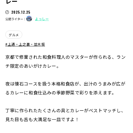
レー
2025.12.25
よっしー
公認ライター：
グルメ
上通・上之裏・並木坂
京都で修業された和食料理人のマスターが作られる、ラン
チ限定のあいがけカレー。
夜は懐石コースを扱う本格和食店が、出汁のうまみが広が
るカレーに和食仕込みの季節野菜で彩りを添えます。
丁寧に作られたたくさんの具とカレーがベストマッチし、
見た目も舌も大満足な一皿ですよ！