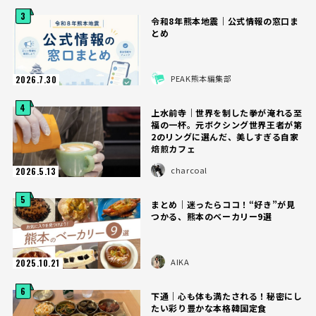
3
令和8年熊本地震｜公式情報の窓口ま
とめ
PEAK熊本編集部
2026.7.30
4
上水前寺｜世界を制した拳が淹れる至
福の一杯。元ボクシング世界王者が第
2のリングに選んだ、美しすぎる自家
焙煎カフェ
charcoal
2026.5.13
5
まとめ｜迷ったらココ！“好き”が見
つかる、熊本のベーカリー9選
AIKA
2025.10.21
6
下通｜心も体も満たされる！秘密にし
たい彩り豊かな本格韓国定食