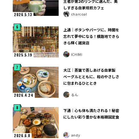
王者が第2のリングに選んだ、美
しすぎる自家焙煎カフェ
charcoal
2026.5.13
6
上通｜ボタンやパーツに、時間を
忘れて夢中になる！横路地できら
きら輝く雑貨店
ICHIMI
2025.5.19
7
大江｜蒸籠で蒸しあげる自家製
ベーグルとともに、和のやさしさ
に包まれるひととき
るん
2026.4.24
8
下通｜心も体も満たされる！秘密
にしたい彩り豊かな本格韓国定食
andy
2026.6.8