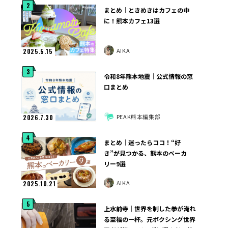
2
まとめ｜ときめきはカフェの中
に！熊本カフェ13選
AIKA
2025.5.15
3
令和8年熊本地震｜公式情報の窓
口まとめ
PEAK熊本編集部
2026.7.30
4
まとめ｜迷ったらココ！“好
き”が見つかる、熊本のベーカ
リー9選
AIKA
2025.10.21
5
上水前寺｜世界を制した拳が淹れ
る至福の一杯。元ボクシング世界