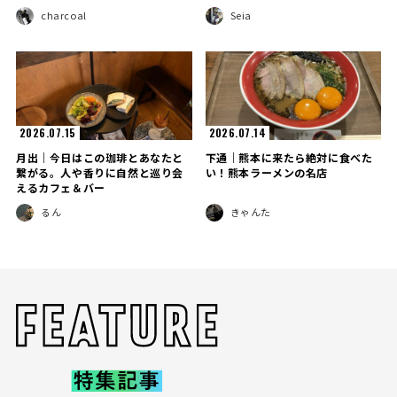
charcoal
Seia
2026.07.15
2026.07.14
月出｜今日はこの珈琲とあなたと
下通｜熊本に来たら絶対に食べた
繋がる。人や香りに自然と巡り会
い！熊本ラーメンの名店
えるカフェ＆バー
るん
きゃんた