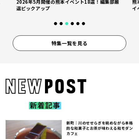
産
2026年5月開催の熊本イベント18選！編集部厳
熊
選ピックアップ
イ
特集一覧を見る
新町｜川のせせらぎを眺めながら本格
的な和菓子とお茶が味わえる和モダン
カフェ